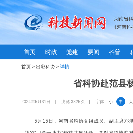
首页
时政
党建
要闻
科普
首页
>
出彩科协
>
详情
省科协赴范县
2024年5月31日
浏览:3325次
字体:
小
中
大
|
|
5月15日，河南省科协党组成员、副主席邓洪
题的“四送一助力”帮扶共建活动，并对省科协驻