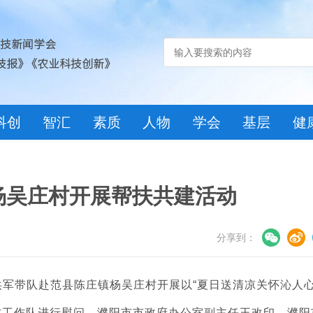
科创
智汇
素质
人物
学会
基层
健
杨吴庄村开展帮扶共建活动
分享到：
军带队赴范县陈庄镇杨吴庄村开展以“夏日送清凉关怀沁人心
村工作队进行慰问。濮阳市市政府办公室副主任王改印，濮阳