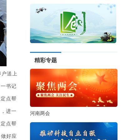
精彩专题
养户送上
第一书记
好定点帮
力，进一
河南两会
将定点帮
，做好应