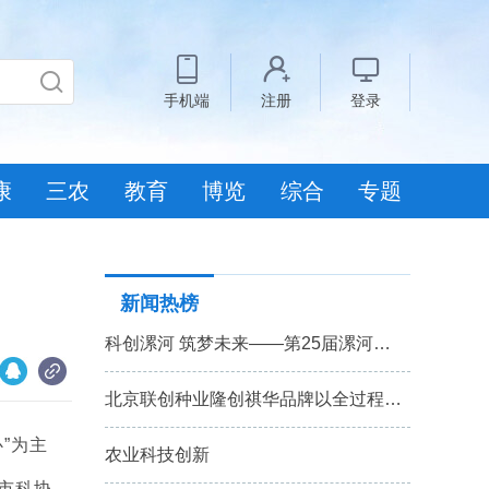
手机端
注册
登录
康
三农
教育
博览
综合
专题
新闻热榜
科创漯河 筑梦未来——第25届漯河…
北京联创种业隆创祺华品牌以全过程…
”为主
农业科技创新
市科协