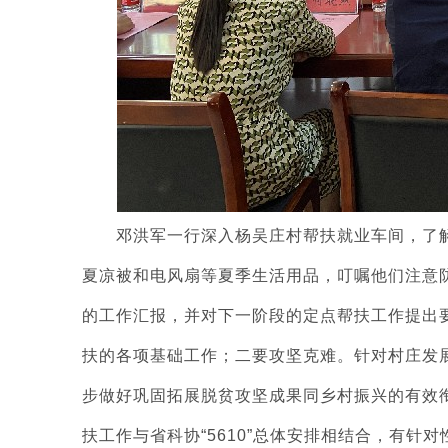
邓洪军一行深入杨吴庄村帮扶就业车间，了解集
夏凉被和电风扇等夏季生活用品，叮嘱他们注意
的工作汇报，并对下一阶段的定点帮扶工作提出
扶的各项基础工作；二要攻坚克难。针对村庄发
步做好巩固拓展脱贫攻坚成果同乡村振兴的有效
扶工作与省科协“5610”总体安排相结合，有