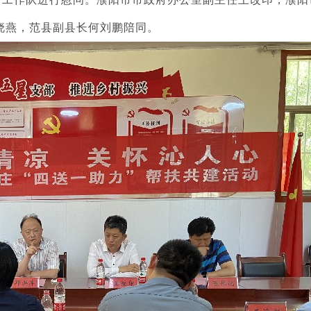
晓燕，范县副县长何刘鹏陪同。