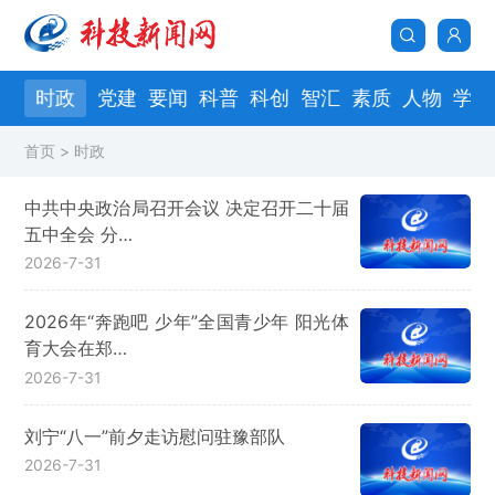
页
时政
党建
要闻
科普
科创
智汇
素质
人物
学会
首页
> 时政
中共中央政治局召开会议 决定召开二十届
五中全会 分…
2026-7-31
2026年“奔跑吧 少年”全国青少年 阳光体
育大会在郑…
2026-7-31
刘宁“八一”前夕走访慰问驻豫部队
2026-7-31