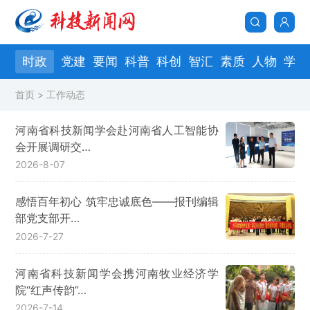
页
时政
党建
要闻
科普
科创
智汇
素质
人物
学会
首页
> 工作动态
河南省科技新闻学会赴河南省人工智能协
会开展调研交…
2026-8-07
感悟百年初心 筑牢忠诚底色——报刊编辑
部党支部开…
2026-7-27
河南省科技新闻学会携河南牧业经济学
院“红声传韵”…
2026-7-14