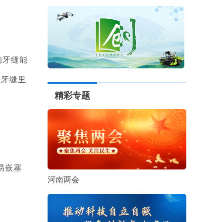
的牙缝能
进牙缝里
精彩专题
易嵌塞
河南两会