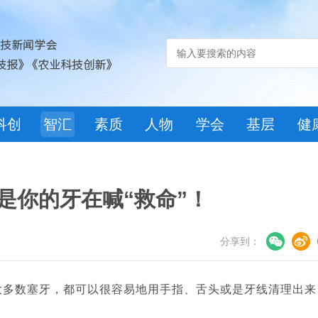
科创
智汇
素质
人物
学会
基层
健
是你的牙在喊“救命”！
分享到：
大多数塞牙，都可以很容易地用手指、舌头或是牙线清理出来