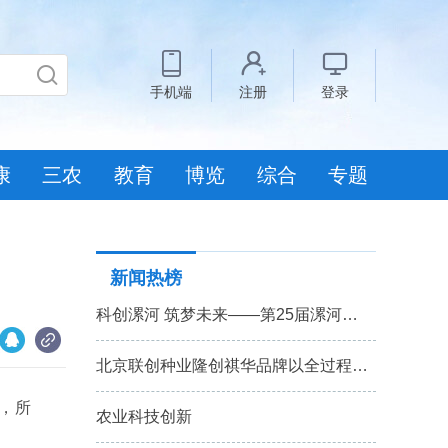
手机端
注册
登录
康
三农
教育
博览
综合
专题
新闻热榜
科创漯河 筑梦未来——第25届漯河…
北京联创种业隆创祺华品牌以全过程…
，所
农业科技创新