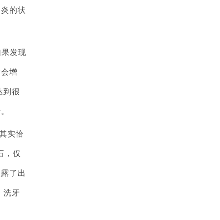
周炎的状
如果发现
度会增
达到很
治。
其实恰
石，仅
显露了出
，洗牙