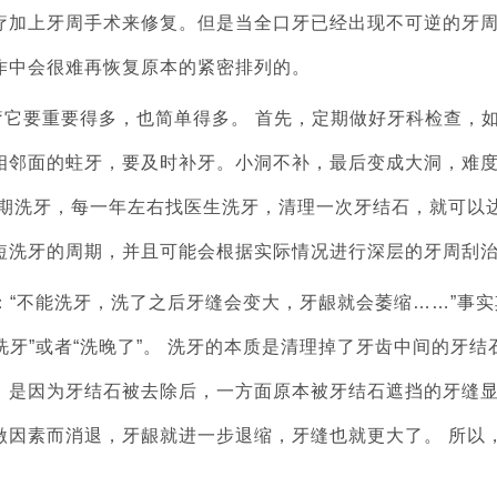
疗加上牙周手术来修复。但是当全口牙已经出现不可逆的牙
作中会很难再恢复原本的紧密排列的。
它要重要得多，也简单得多。 首先，定期做好牙科检查，
相邻面的蛀牙，要及时补牙。小洞不补，最后变成大洞，难
定期洗牙，每一年左右找医生洗牙，清理一次牙结石，就可以
短洗牙的周期，并且可能会根据实际情况进行深层的牙周刮
“不能洗牙，洗了之后牙缝会变大，牙龈就会萎缩……”事实
洗牙”或者“洗晚了”。 洗牙的本质是清理掉了牙齿中间的牙结
，是因为牙结石被去除后，一方面原本被牙结石遮挡的牙缝
激因素而消退，牙龈就进一步退缩，牙缝也就更大了。 所以