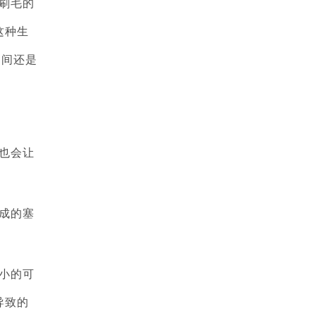
刷毛的
这种生
之间还是
也会让
成的塞
小的可
导致的