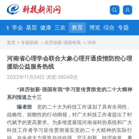
人物
学会
基层
健康
三农
教育
博览
综合
专题
首页
>
专题新闻
>
踔厉创新·强国有我
>
详情
河南省心理学会联合大象心理开通疫情防控心理
援助公益服务热线
2022年11月04日 浏览:39049次
“踔厉创新·强国有我”学习宣传贯彻党的二十大精神
系列报道之十三
编者按
党的二十大为科技工作谋划了具有全局性、
战略性、前瞻性的行动纲领，对广大科技工作者提出了时
代赋予的更高要求。为多维度展现河南省科协系统和广大
科技工作者学习宣传贯彻落实党的二十大精神的实际行
动，在全省大力营造自信自强、守正创新，踔厉奋发、勇