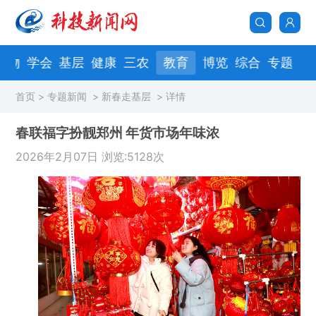
人物
学会
基层
健康
三农
教育
博览
综合
专题
首页
>
专题新闻
>
新春走基层
>
详情
春联福字扮靓郑州 年货市场年味浓
2026年2月07日 浏览:5128次