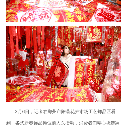
2月6日，记者在郑州市陈砦花卉市场工艺饰品区看
到，各式新春饰品摊位前人头攒动，消费者们精心挑选寓