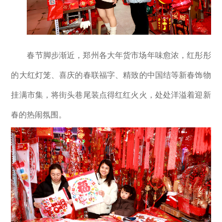
春节脚步渐近，郑州各大年货市场年味愈浓，红彤彤
的大红灯笼、喜庆的春联福字、精致的中国结等新春饰物
挂满市集，将街头巷尾装点得红红火火，处处洋溢着迎新
春的热闹氛围。