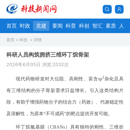
首页
时政
党建
要闻
科普
科创
智汇
素质
人物
首页
>
科技
>
详情
科研人员构筑拥挤三维环丁烷骨架
2026年6月05日 浏览:2032次
3
现代药物研发
对大位阻、高刚性、富含
sp
杂化且具
有三维
结构的分子骨架需求日益增长。引入这类结构片
段，有助于增强药物分子的结合力（药效）、代谢稳定性
及溶解性，为原本“不可成药”的靶点提供开发可能。
环丁烷氨基腈（
CBANs
）具有
独特的刚性、三维折