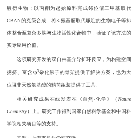
酸衍生物；
以丙酮为起始原料完成邻位偕二甲基取代
CBAN
的克级合成；
将
3-
氨基腈取代哌啶的生物电子等排
体整合至复杂多肽与生物活性化合物中，验证了该方法的
实际应用
价值。
这项研究开发的双自由基介导扩环反应，为构建空间
3
拥挤、富含
sp
杂化原子的骨架提供了
解决方案，也为大
位阻非天然氨基酸的精简组装提供了工具。
相关研究成果
在线发表在《自然-化学》（
Nature
Chemistry
）
上
。
研究工作得到国家自然科学基金和中国科
学院相关项目等的支持。