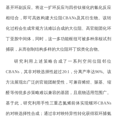
基开环副反应。将这一扩环反应与四价钛催化的氰化反应
相结合，即可高效构建大位阻
CBANs
及其衍生物。该转
化过程会生成常规方法难以合成的大位阻、高官能团化环
丁亚胺中间体，同时，这一多功能枢纽可被多种亲核试剂
捕获，从而创制结构多样的大位阻环丁烷类化合物。
研究利用上述策略合成了一系列空间位阻邻位
CBANs
，其非对映选择性超过
20:1
，分离产率达
96%
。该
方法展现出广泛的官能团耐受性，可兼容烯烃、羰基、缩
醛等传统多步策略难以兼容的基团，且底物适用范围广。
基于此，
研究
利用手性三重态氮烯前体实现螺环
CBANs
的对映选择性合成
；
通过非对映特异性转化获得双环脯氨