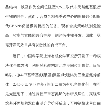
叠结构，以及作为空间位阻型
α,α
-
二取代非天然氨基酸衍
生物的特性。然而，合成含相邻季碳中心的拥挤邻位四取
代
CBANs
仍是极具挑战的任务。现有合成策略试剂危险
高、收率与官能团兼容性差，制约衍生物开发
。因此，亟
需开发高效且具有发散性的合成平台。
近日，中国科学院上海有机化学研究所
开发了一种模
块化合成方法，利用醛和酮构建此类空间位阻骨架。
该策
略以1-{[(4-甲基苯基)磺酰基]氨基}吡啶鎓为三重态氮烯前
体，2,4,5,6-四(9-咔唑基)-间苯二腈为有机光催化剂
，在可
见光照射下，通过调控三重态氮烯的独特反应性，实现亚
烷基环丙烷
的双自由基介导扩环反应，可抑制快速单自由