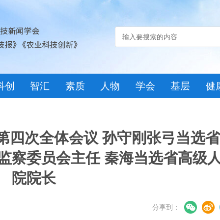
科创
智汇
素质
人物
学会
基层
健
第四次全体会议 孙守刚张弓当选
监察委员会主任 秦海当选省高级
院院长
分享到：