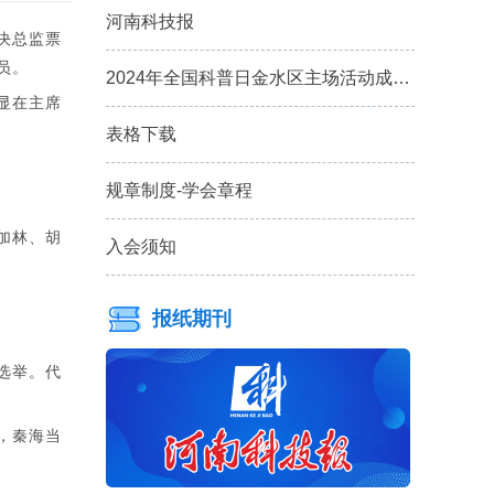
河南科技报
决总监票
员。
2024年全国科普日金水区主场活动成…
显在主席
表格下载
规章制度-学会章程
加林、胡
入会须知
报纸期刊
选举。代
，秦海当