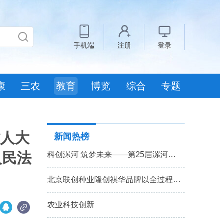
手机端
注册
登录
康
三农
教育
博览
综合
专题
省人大
新闻热榜
人民法
科创漯河 筑梦未来——第25届漯河…
北京联创种业隆创祺华品牌以全过程…
农业科技创新