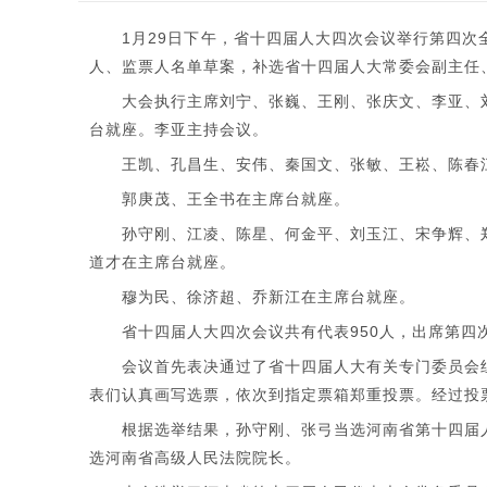
1月29日下午，省十四届人大四次会议举行第四
人、监票人名单草案，补选省十四届人大常委会副主任
大会执行主席刘宁、张巍、王刚、张庆文、李亚、刘
台就座。李亚主持会议。
王凯、孔昌生、安伟、秦国文、张敏、王崧、陈春
郭庚茂、王全书在主席台就座。
孙守刚、江凌、陈星、何金平、刘玉江、宋争辉、郑
道才在主席台就座。
穆为民、徐济超、乔新江在主席台就座。
省十四届人大四次会议共有代表950人，出席第四次
会议首先表决通过了省十四届人大有关专门委员会组
表们认真画写选票，依次到指定票箱郑重投票。经过投
根据选举结果，孙守刚、张弓当选河南省第十四届人
选河南省高级人民法院院长。